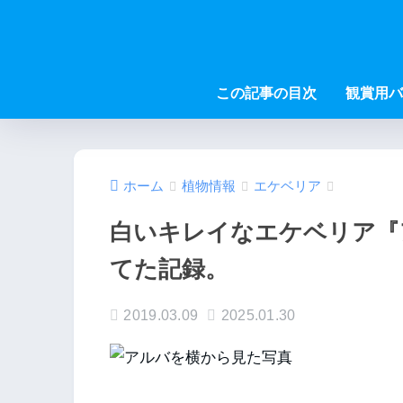
この記事の目次
観賞用バ
ホーム
植物情報
エケベリア
白いキレイなエケベリア『
てた記録。
2019.03.09
2025.01.30