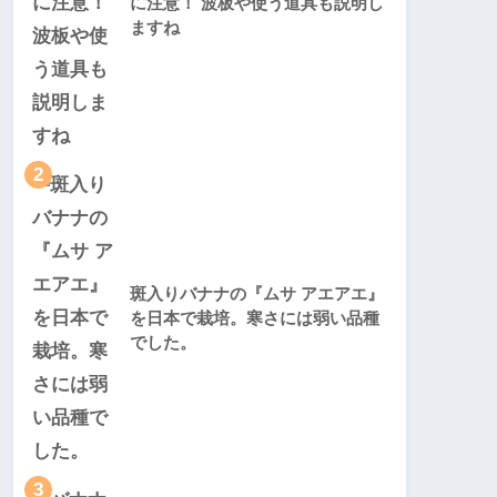
に注意！ 波板や使う道具も説明し
ますね
2
斑入りバナナの『ムサ アエアエ』
を日本で栽培。寒さには弱い品種
でした。
3