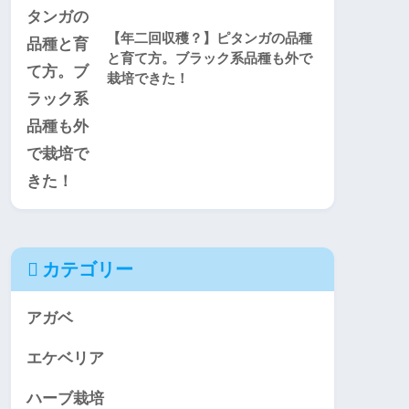
【年二回収穫？】ピタンガの品種
と育て方。ブラック系品種も外で
栽培できた！
カテゴリー
アガベ
エケベリア
ハーブ栽培