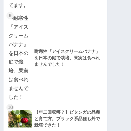
9
耐寒性『アイスクリームバナナ』
を日本の庭で栽培。果実は食べれ
ませんでした！
10
【年二回収穫？】ピタンガの品種
と育て方。ブラック系品種も外で
栽培できた！