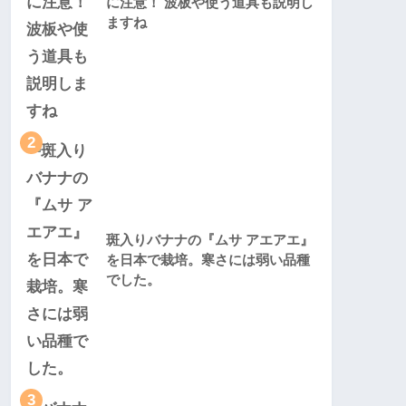
に注意！ 波板や使う道具も説明し
ますね
2
斑入りバナナの『ムサ アエアエ』
を日本で栽培。寒さには弱い品種
でした。
3