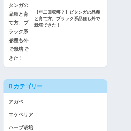
【年二回収穫？】ピタンガの品種
と育て方。ブラック系品種も外で
栽培できた！
カテゴリー
アガベ
エケベリア
ハーブ栽培