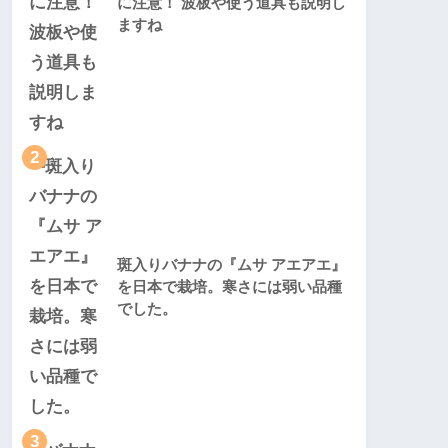
に注意！ 波板や使う道具も説明し
ますね
2
斑入りバナナの『ムサ アエアエ』
を日本で栽培。寒さには弱い品種
でした。
3